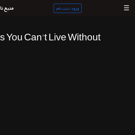
☰
منبع نا
ورود/ثبت نام
s You Can't Live Without
منبع
ناب
جستجو
پادکست
ها
ورود/