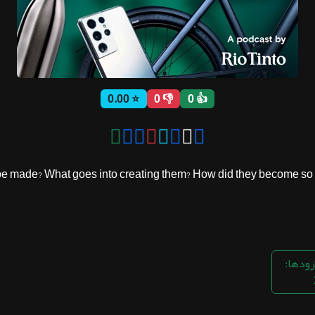
⭐ 0.00
👎 0
👍 0
e made? What goes into creating them? How did they become so vit
زودها: