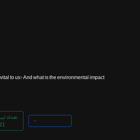
ثبت نام
اشتراک‌ها
سوالات
متداول
al to us? And what is the environmental impact...
تعداد اپی
21