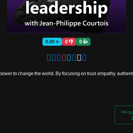
⭐ 0.00
👎 0
👍 0
ower to change the world. By focusing on trust, empathy, authentic
زودها: