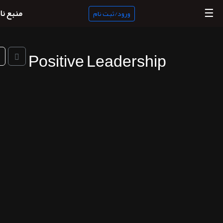
☰
منبع نا
ورود/ثبت نام
Positive Leadership
منبع
ناب
جستجو
پادکست
ها
ورود/