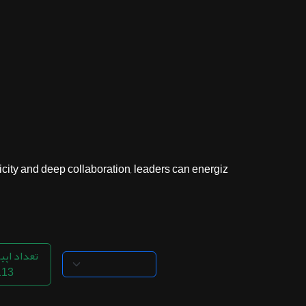
ثبت نام
اشتراک‌ها
سوالات
متداول
ity and deep collaboration, leaders can energiz...
تعداد اپی
113