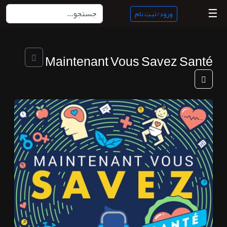
☰
ورود/ثبت نام
منبع
Maintenant Vous Savez Santé
ناب
جستجو
پادکست
ها
ورود/