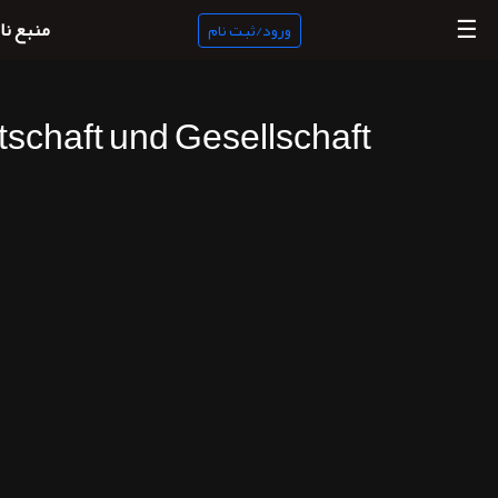
☰
منبع نا
ورود/ثبت نام
tschaft und Gesellschaft
منبع
ناب
جستجو
پادکست
ها
ورود/