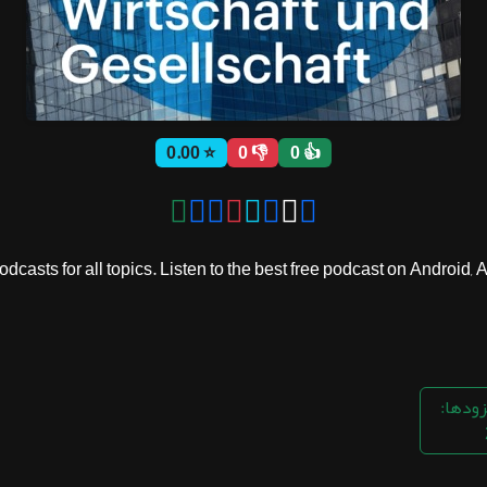
⭐ 0.00
👎 0
👍 0
casts for all topics. Listen to the best free podcast on Android, 
زودها: