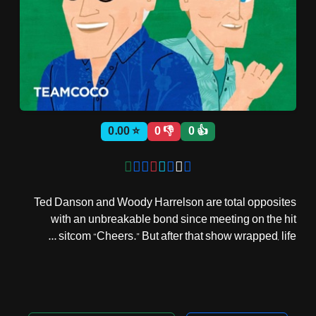
ثبت نام
اشتراک‌ها
⭐ 0.00
👎 0
👍 0
سوالات
متداول
Ted Danson and Woody Harrelson are total opposites
with an unbreakable bond since meeting on the hit
sitcom “Cheers.” But after that show wrapped, life ...