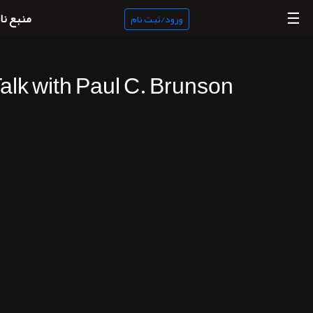
☰
منبع نا
ورود/ثبت نام
lk with Paul C. Brunson
منبع
ناب
جستجو
پادکست
ها
ورود/