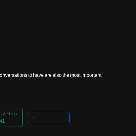
ثبت نام
اشتراک‌ها
سوالات
متداول
versations to have are also the most important...
تعداد اپی
41