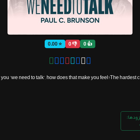
⭐ 0.00
👎 0
👍 0
u 'we need to talk', how does that make you feel?The hardest con
زودها: