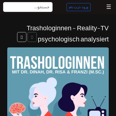
☰
ورود/ثبت نام
Trashologinnen - Reality-TV
منبع
ناب
psychologisch analysiert
جستجو
پادکست
ها
ورود/