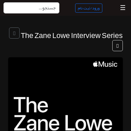
☰
ورود/ثبت نام
منبع
The Zane Lowe Interview Series
ناب
جستجو
پادکست
ها
ورود/