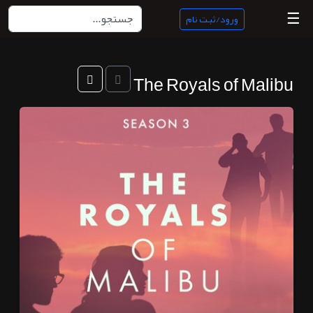
☰
ورود/ثبت نام
منبع
The Royals of Malibu
ناب
جستجو
پادکست
ها
ورود/