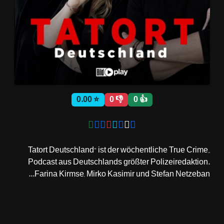
ثبت نام
اشتراک‌ها
⭐ 0.00
👎 0
👍 0
سوالات
متداول
„Tatort Deutschland“ ist der wöchentliche True Crime
Podcast aus Deutschlands größter Polizeiredaktion.
Farina Kirmse, Mirko Kasimir und Stefan Netzeban...