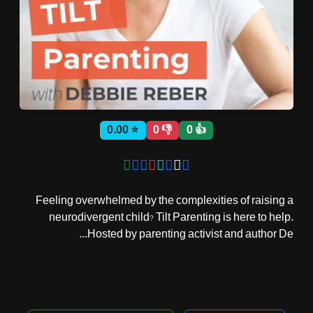
ثبت نام
اشتراک‌ها
⭐ 0.00
👎 0
👍 0
سوالات
متداول
Feeling overwhelmed by the complexities of raising a
neurodivergent child? Tilt Parenting is here to help.
Hosted by parenting activist and author De...