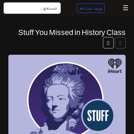
☰
ورود/ثبت نام
Stuff You Missed in History Class
منبع
ناب
جستجو
پادکست
ها
ورود/