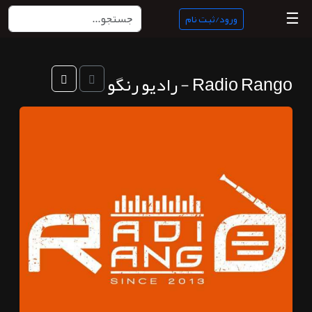
☰
ورود/ثبت نام
منبع
Radio Rango - رادیو رنگو
ناب
جستجو
پادکست
ها
ورود/