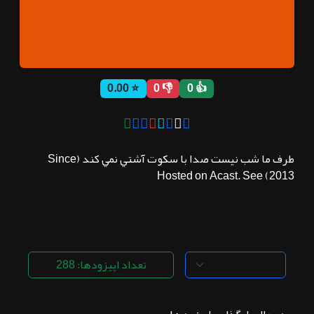
ثبت نام
⭐ 0.00
👎 0
👍 0
اشتراک‌ها
سوالات
طرف ما شب نيست صدا با سكوت آشتي نمي كند (Since
متداول
2013) Hosted on Acast. See
تعداد اپیزودها: 288