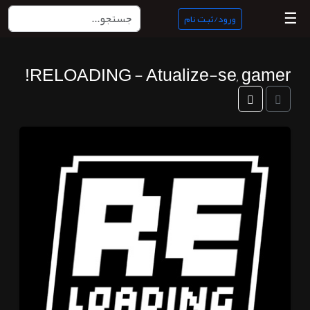
☰
ورود/ثبت نام
RELOADING - Atualize-se, gamer!
منبع
ناب
جستجو
پادکست
ها
ورود/