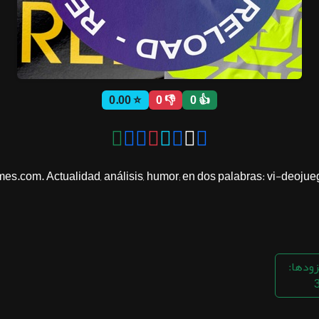
⭐ 0.00
👎 0
👍 0
s.com. Actualidad, análisis, humor; en dos palabras: vi-deojueg
زودها: