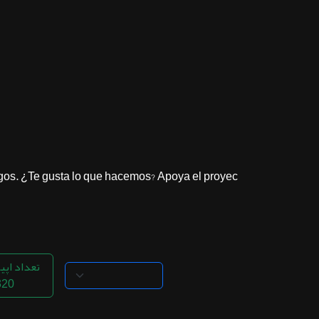
ثبت نام
اشتراک‌ها
سوالات
متداول
os. ¿Te gusta lo que hacemos? Apoya el proyec...
تعداد اپی
320