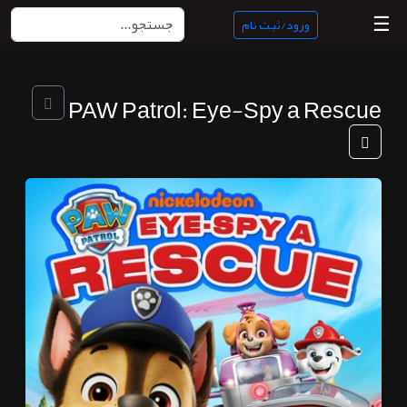
☰
ورود/ثبت نام
منبع
PAW Patrol: Eye-Spy a Rescue
ناب
جستجو
پادکست
ها
ورود/