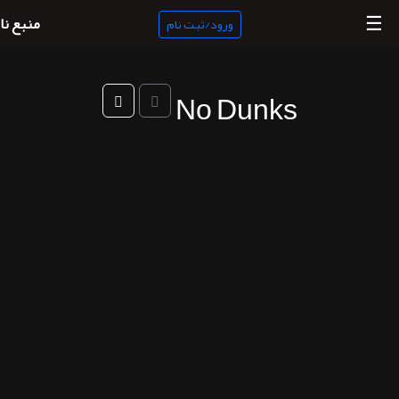
☰
منبع نا
ورود/ثبت نام
No Dunks
منبع
ناب
جستجو
پادکست
ها
ورود/