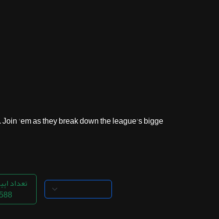
ثبت نام
اشتراک‌ها
سوالات
متداول
Join 'em as they break down the league's bigge...
تعداد اپی
588