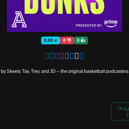
⭐ 0.00
👎 0
👍 0
y Skeets, Tas, Trey, and JD — the original basketball podcasters. 
زودها:
1