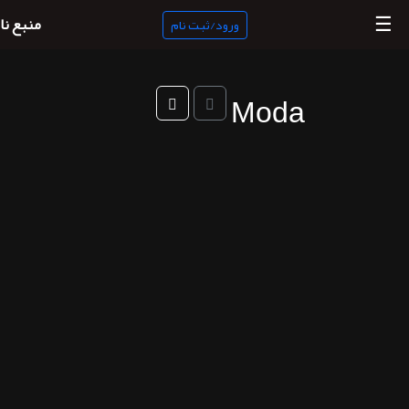
☰
منبع نا
ورود/ثبت نام
Moda
منبع
ناب
جستجو
پادکست
ها
ورود/