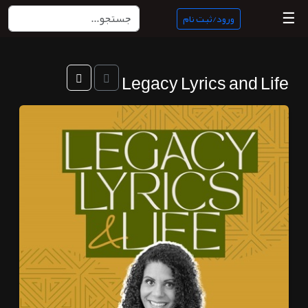
☰
ورود/ثبت نام
منبع
Legacy Lyrics and Life
ناب
جستجو
پادکست
ها
ورود/