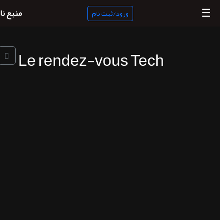
☰
منبع نا
ورود/ثبت نام
Le rendez-vous Tech
منبع
ناب
جستجو
پادکست
ها
ورود/