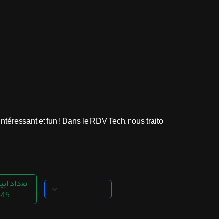
ثبت نام
اشتراک‌ها
سوالات
متداول
ressant et fun ! Dans le RDV Tech, nous traito...
تعداد اپی
645