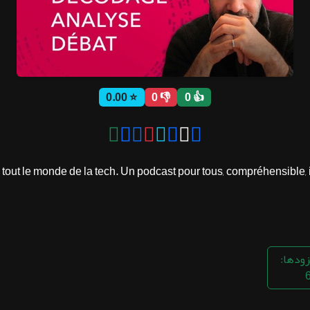
⭐ 0.00
👎 0
👍 0
t le monde de la tech. Un podcast pour tous, compréhensible, inté
زودها: