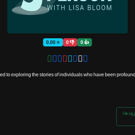
⭐ 0.00
👎 0
👍 0
 to exploring the stories of individuals who have been profoundly i
زودها: