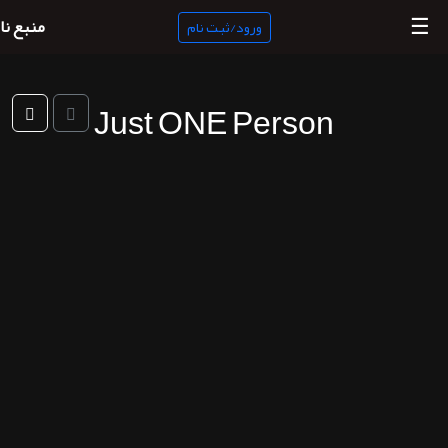
☰
منبع نا
ورود/ثبت نام
Just ONE Person
منبع
ناب
جستجو
پادکست
ها
ورود/