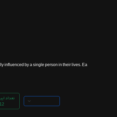
ثبت نام
اشتراک‌ها
سوالات
متداول
nfluenced by a single person in their lives. Ea...
تعداد اپی
12