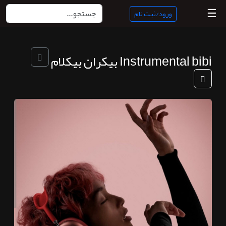
☰
ورود/ثبت نام
منبع
Instrumental bibi بیکران بیکلام
ناب
جستجو
پادکست
ها
ورود/