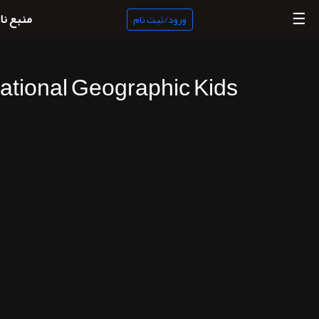
☰
منبع نا
ورود/ثبت نام
ational Geographic Kids
منبع
ناب
جستجو
پادکست
ها
ورود/