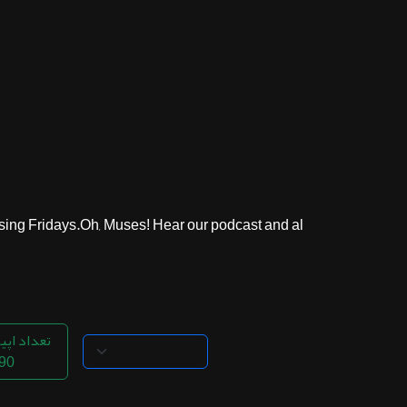
ثبت نام
اشتراک‌ها
سوالات
متداول
 Fridays.Oh, Muses! Hear our podcast and al...
تعداد اپی
90