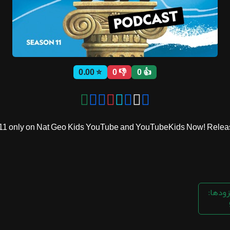
⭐ 0.00
👎 0
👍 0
1 only on Nat Geo Kids YouTube and YouTubeKids Now! Releasing
زودها: