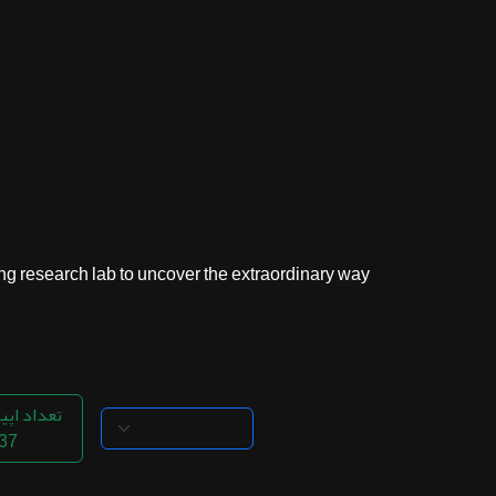
ثبت نام
اشتراک‌ها
سوالات
متداول
research lab to uncover the extraordinary way...
تعداد اپی
37