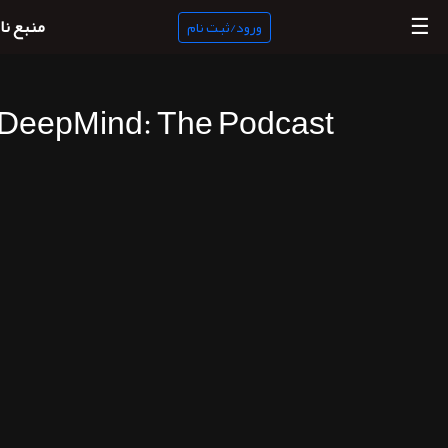
☰
منبع نا
ورود/ثبت نام
DeepMind: The Podcast
منبع
ناب
جستجو
پادکست
ها
ورود/