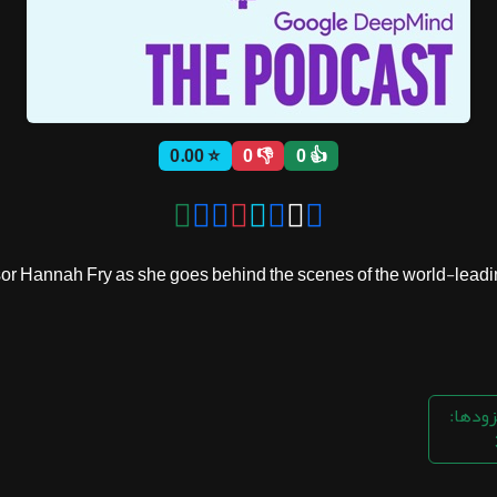
⭐ 0.00
👎 0
👍 0
 Hannah Fry as she goes behind the scenes of the world-leading 
زودها: