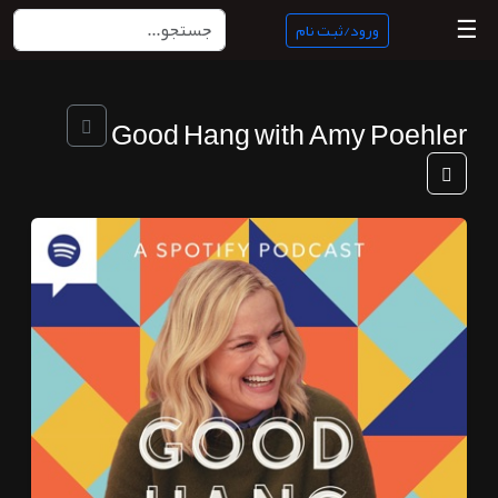
☰
ورود/ثبت نام
منبع
Good Hang with Amy Poehler
ناب
جستجو
پادکست
ها
ورود/