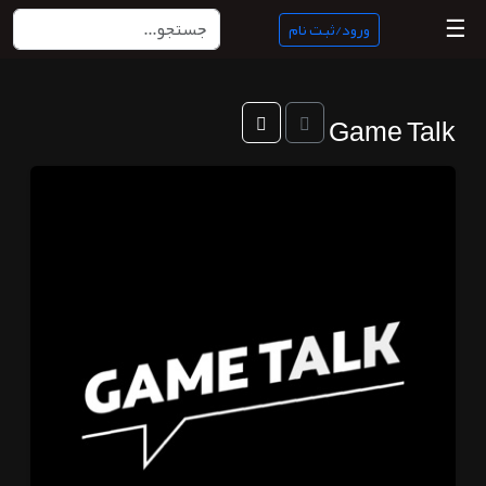
☰
ورود/ثبت نام
منبع
Game Talk
ناب
جستجو
پادکست
ها
ورود/