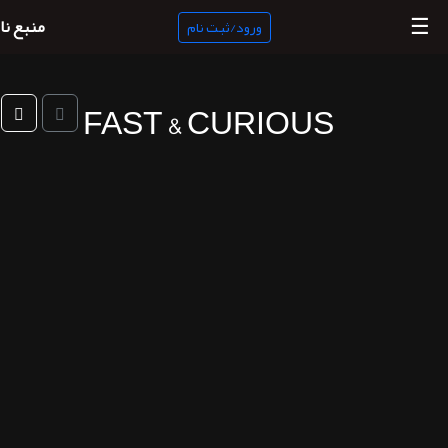
☰
منبع نا
ورود/ثبت نام
FAST & CURIOUS
منبع
ناب
جستجو
پادکست
ها
ورود/