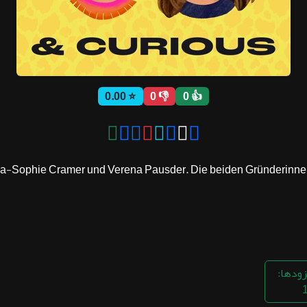
⭐ 0.00
👎 0
👍 0
 Lea-Sophie Cramer und Verena Pausder. Die beiden Gründerinne
زودها: