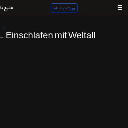
☰
منبع نا
ورود/ثبت نام
Einschlafen mit Weltall
منبع
ناب
جستجو
پادکست
ها
ورود/