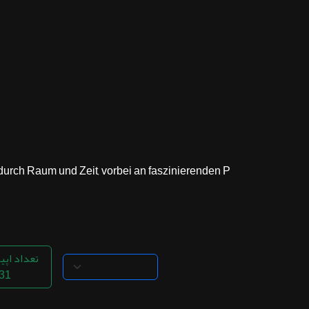
ثبت نام
اشتراک‌ها
سوالات
متداول
rch Raum und Zeit, vorbei an faszinierenden P...
تعداد اپی
31