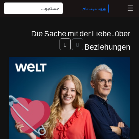
☰
ورود/ثبت نام
Die Sache mit der Liebe – über
منبع
ناب
Beziehungen
جستجو
پادکست
ها
ورود/