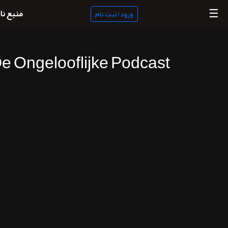
☰
منبع نا
ورود/ثبت نام
e Ongelooflijke Podcast
منبع
ناب
جستجو
پادکست
ها
ورود/