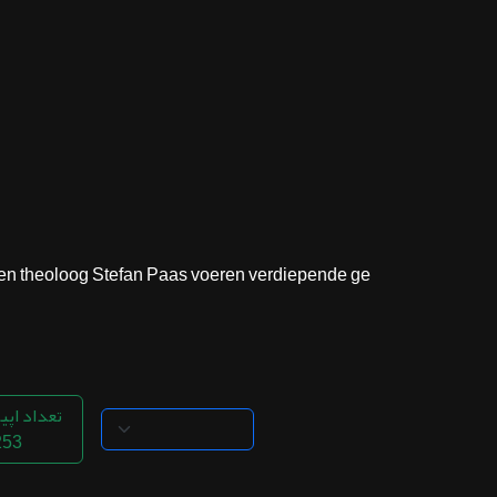
ثبت نام
اشتراک‌ها
سوالات
متداول
en theoloog Stefan Paas voeren verdiepende ge...
تعداد اپی
253