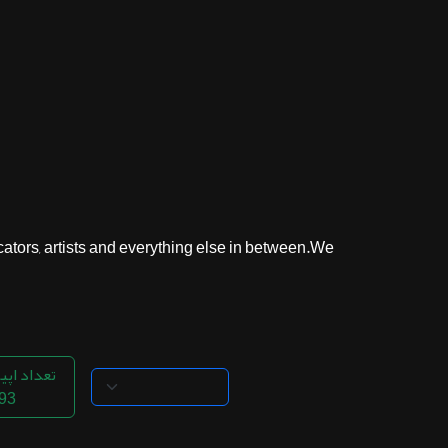
ثبت نام
اشتراک‌ها
سوالات
متداول
ors, artists and everything else in between.We...
تعداد اپی
93