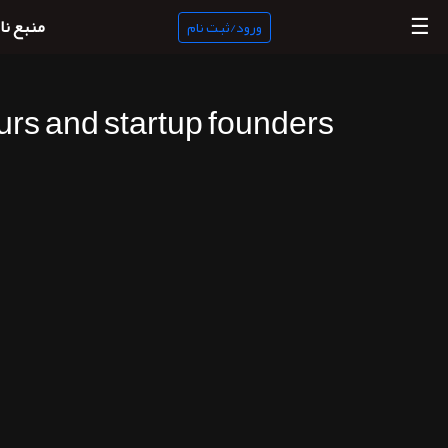
☰
منبع نا
ورود/ثبت نام
urs and startup founders
منبع
ناب
جستجو
پادکست
ها
ورود/