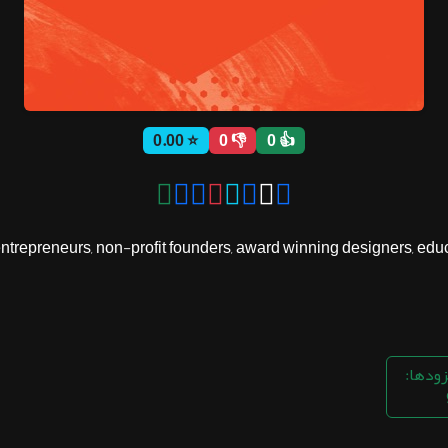
⭐ 0.00
👎 0
👍 0
trepreneurs, non-profit founders, award winning designers, educat
زودها: