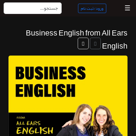
☰
ورود/ثبت نام
Business English from All Ears
منبع
ناب
English
جستجو
پادکست
ها
ورود/