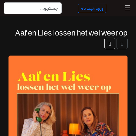
☰
ورود/ثبت نام
Aaf en Lies lossen het wel weer op
منبع
ناب
جستجو
پادکست
ها
ورود/