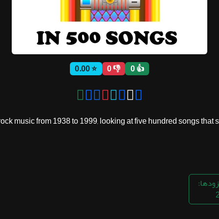
⭐ 0.00
👎 0
👍 0
ck music from 1938 to 1999, looking at five hundred songs that shap
زودها: