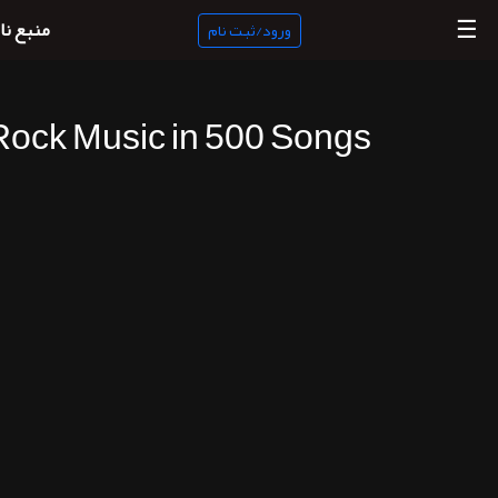
☰
منبع نا
ورود/ثبت نام
 Rock Music in 500 Songs
منبع
ناب
جستجو
پادکست
ها
ورود/