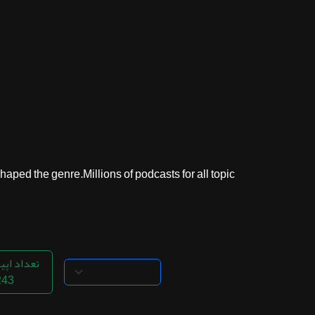
ثبت نام
اشتراک‌ها
سوالات
متداول
ed the genre.Millions of podcasts for all topic...
تعداد اپی
243