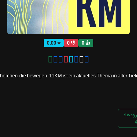
⭐ 0.00
👎 0
👍 0
hen, die bewegen. 11KM ist ein aktuelles Thema in aller Tiefe – 
زودها: