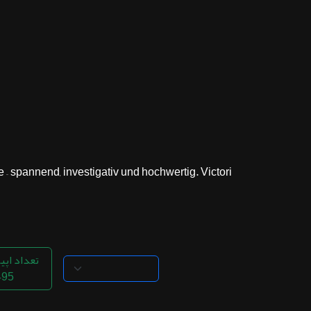
ثبت نام
اشتراک‌ها
سوالات
متداول
spannend, investigativ und hochwertig. Victori...
تعداد اپی
495