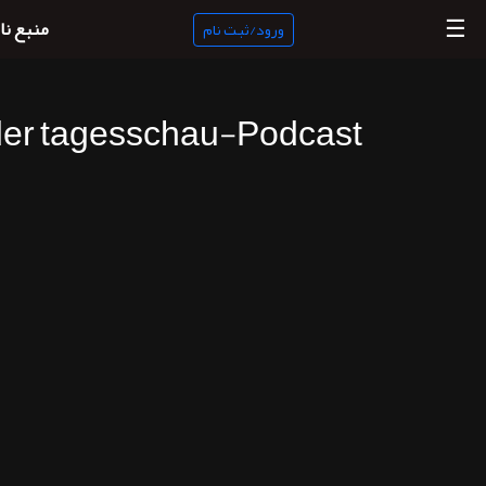
☰
منبع نا
ورود/ثبت نام
der tagesschau-Podcast
منبع
ناب
جستجو
پادکست
ها
ورود/