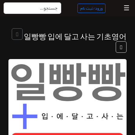
☰
ورود/ثبت نام
منبع
일빵빵 입에 달고 사는 기초영어
ناب
جستجو
پادکست
ها
ورود/