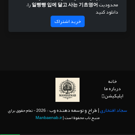
محدودیت
일빵빵 입에 달고 사는 기초영어
را،
دانلود کنید
خرید اشتراک
خانه
درباره ما
اپلیکیشن
سجاد افتخاری
| طراح و توسعه دهنده وب
© 2026 - تمام حقوق برای
منبع ناب محفوظ است |
Manbaenab.ir