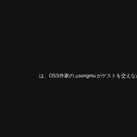
「趣味でOSSをやっている者だ」は、OSS作家の @s