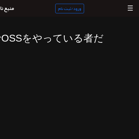
☰
منبع نا
ورود/ثبت نام
OSSをやっている者だ
منبع
ناب
جستجو
پادکست
ها
ورود/