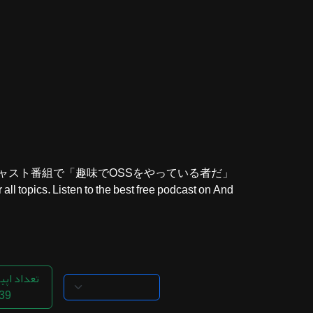
ثبت نام
اشتراک‌ها
سوالات
متداول
ッドキャスト番組で
ll topics. Listen to the best free podcast on And...
تعداد اپی
39