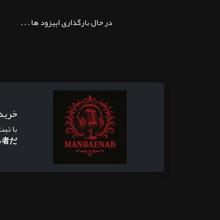
در حال بارگذاری اپیزود ها . . .
خرید
با ثبت
る者だ