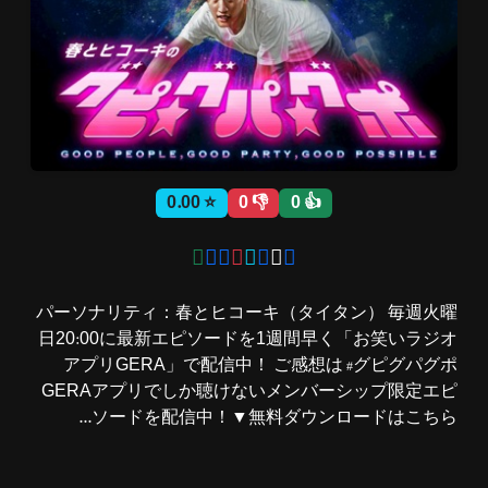
ثبت نام
اشتراک‌ها
⭐ 0.00
👎 0
👍 0
سوالات
متداول
パーソナリティ：春とヒコーキ（タイタン） 毎週火曜
日20:00に最新エピソードを1週間早く「お笑いラジオ
アプリGERA」で配信中！ ご感想は #グピグパグポ
GERAアプリでしか聴けないメンバーシップ限定エピ
ソードを配信中！▼無料ダウンロードはこちら...