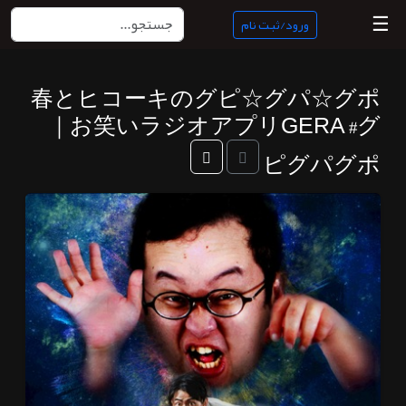
☰
ورود/ثبت نام
春とヒコーキのグピ☆グパ☆グポ
منبع
｜お笑いラジオアプリGERA #グ
ناب
ピグパグポ
جستجو
پادکست
ها
ورود/