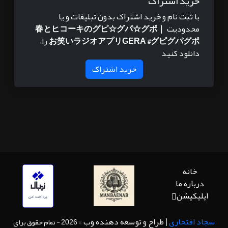
خرید اشتراک
با ثبت نام و خرید اشتراک بدون تبلیغات و یا
محدودیت
春とヒコーキのグピ☆グパ☆グポ｜
お笑いラジオアプリGERA #グピグパグポ
را،
دانلود کنید
خرید اشتراک
خانه
درباره ما
اپلیکیشن
سجاد افتخاری
| طراح و توسعه دهنده وب
© 2026 - تمام حقوق برای