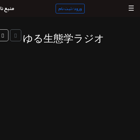
☰
منبع نا
ورود/ثبت نام
ゆる生態学ラジオ
منبع
ناب
جستجو
پادکست
ها
ورود/