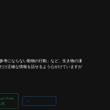
ثبت نام
اشتراک‌ها
سوالات
متداول
参考にならない動物の行動」など、生き物の凄
け正確な情報を話せるよう心がけていますが...
تعداد اپی
135