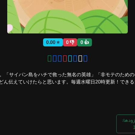
⭐ 0.00
👎 0
👍 0
。「サイパン島をハチで救った無名の英雄」「非モテのための
ん伝えていけたらと思います。毎週水曜日20時更新！できるだ
زودها: