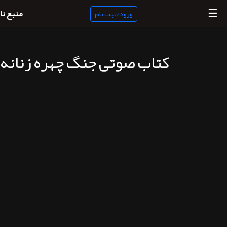
☰
منبع نا
ورود/ثبت نام
کتاب صوتی جنگ چهره زنانه 
منبع
ناب
جستجو
پادکست
ها
ورود/