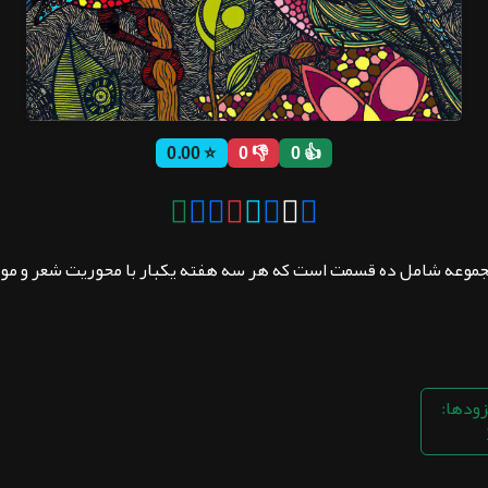
⭐ 0.00
👎 0
👍 0
ده قسمت است که هر سه هفته یکبار با محوریت شعر و موسیقی منتشر میشودs for all
زودها: