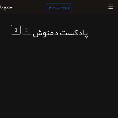
☰
منبع نا
ورود/ثبت نام
پادکست دمنوش
منبع
ناب
جستجو
پادکست
ها
ورود/