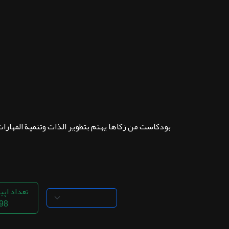
ثبت نام
اشتراک‌ها
سوالات
متداول
بودكاست من زكاها يهتم بتطوير الذات وتنمية المهارات 
تعداد اپی
98