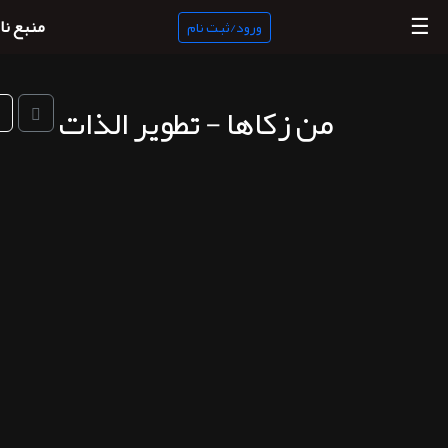
☰
منبع نا
ورود/ثبت نام
من زكاها - تطوير الذات
منبع
ناب
جستجو
پادکست
ها
ورود/