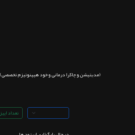
ثبت نام
اشتراک‌ها
سوالات
متداول
(مدیتیشن و چاکرا درمانی و خود هیپنوتیزم تخصصی) miroad یعنی راه من....این راهی بوده که من 10 سال در اون تجربه کردم پروسه ی شفا یک مسیر ..
تعداد اپیزو
در حال بارگذاری اپیزود ها . . .