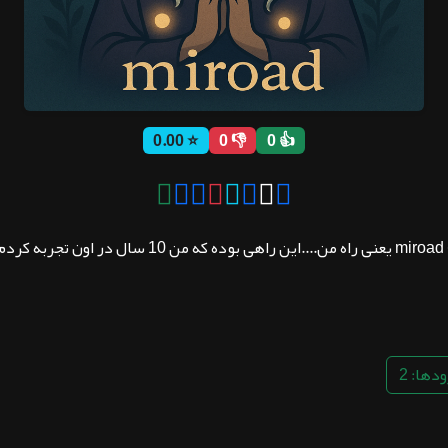
⭐ 0.00
👎 0
👍 0
.
دها: 2