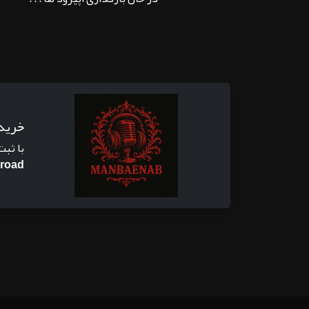
خرید
با ثبت
road