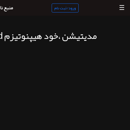
☰
منبع نا
ورود/ثبت نام
مدیتیشن ،خود هیپنوتیزم miroad
منبع
ناب
جستجو
پادکست
ها
ورود/