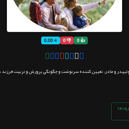
⭐ 0.00
👎 0
👍 0
وئیپدر و مادر، تعيين كننده سرنوشت و چگونگي پرورش و تربيت فرزند هس
زودها: