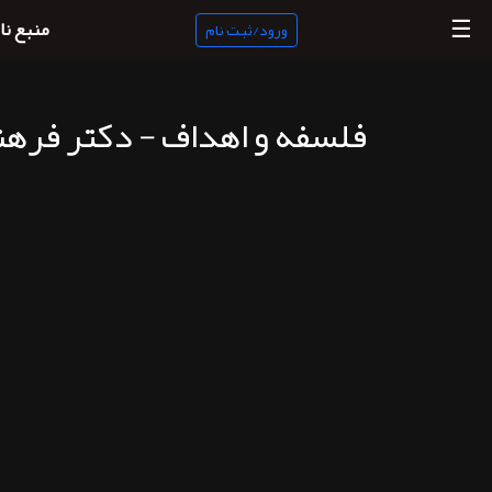
☰
منبع نا
ورود/ثبت نام
فلسفه و اهداف - دکتر فرهن
منبع
ناب
جستجو
پادکست
ها
ورود/