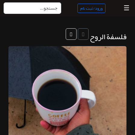
☰
ورود/ثبت نام
منبع
فلسفة الروح
ناب
جستجو
پادکست
ها
ورود/