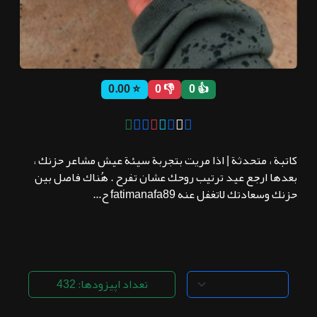
ثبت نام
⭐ 0.00
👎 0
👍 0
اشتراک‌ها
سوالات
كاتبة ، متحدثة | اذا مريت بتجربة سيئة عيش مشاعر حزنك ،
متداول
بعدها ارجع عيد ترتيب روحك عشان تفرح . هُناك فاصل بين
حزنك وسعادتك لاتغفل عنه fatimanafa89 ح...
تعداد اپیزودها: 432