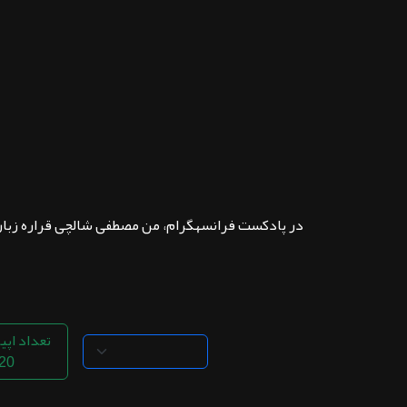
ثبت نام
اشتراک‌ها
سوالات
متداول
در پادکست فرانسهگرام، من مصطفی شالچی قراره زبان 
تعداد اپی
20