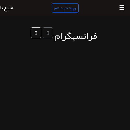
☰
منبع نا
ورود/ثبت نام
فرانسهگرام
منبع
ناب
جستجو
پادکست
ها
ورود/