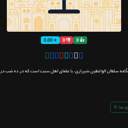
⭐ 0.00
👎 0
👍 0
ّامه سلطان الواعظین شیرازی، با علمای اهل سنت است که در ده شب در 
دها: 9