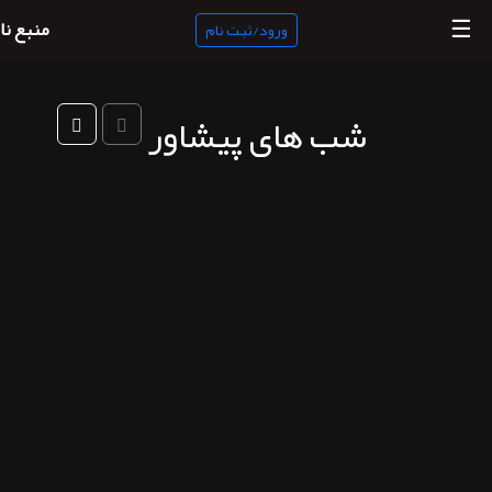
☰
منبع نا
ورود/ثبت نام
شب های پیشاور
منبع
ناب
جستجو
پادکست
ها
ورود/