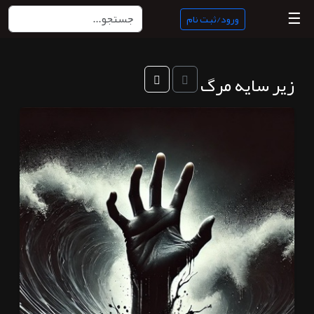
☰
ورود/ثبت نام
منبع
زیر سایه مرگ
ناب
جستجو
پادکست
ها
ورود/