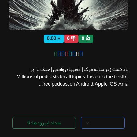
ثبت نام
⭐ 0.00
👎 0
👍 0
اشتراک‌ها
سوالات
پادکست زیر سایه مرگ | قصههای واقعی | جنگ برای
متداول
بقاMillions of podcasts for all topics. Listen to the best
free podcast on Android, Apple iOS, Ama...
تعداد اپیزودها: 6