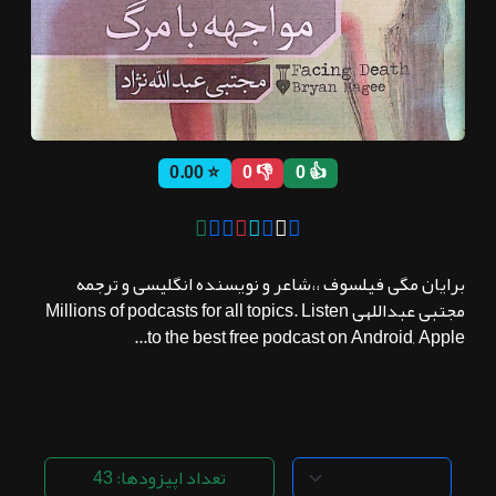
ثبت نام
اشتراک‌ها
⭐ 0.00
👎 0
👍 0
سوالات
متداول
برایان مگی فیلسوف ،،شاعر و نویسنده انگلیسی و ترجمه
مجتبی عبداللهی Millions of podcasts for all topics. Listen
to the best free podcast on Android, Apple...
تعداد اپیزودها: 43