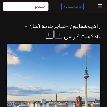
☰
ورود/ثبت نام
رادیو همایون -مهاجرت به آلمان -
منبع
ناب
پادکست فارسی
جستجو
پادکست
ها
ورود/